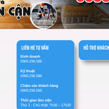
LIÊN HỆ TỰ VẤN
HỖ TRỢ KHÁC
Kinh doanh
0969.296.586
Kỹ thuật
0969.296.586
Chăm sóc khách hàng
0969.296.586
Thời gian làm việc
Thứ 2 - Chủ nhật: 7h30 – 17h30