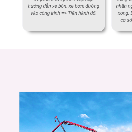
hướng dẫn xe bồn, xe bơm đường
nhận ng
vào công trình => Tiến hành đổ.
xong. 
cơ sở