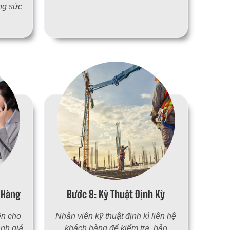
ông sức
 Hàng
Bước 8: Kỹ Thuật Định Kỳ
̣n cho
Nhân viên kỹ thuật định kì liên hệ
ánh giá
khách hàng để kiểm tra, bảo