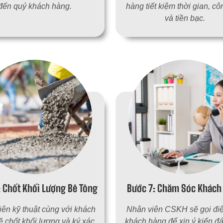
đến quý khách hàng.
hàng tiết kiệm thời gian, c
và tiền bạc.
: Chốt Khối Lượng Bê Tông
Bước 7: Chăm Sóc Khách
ên kỹ thuật cùng với khách
Nhân viên CSKH sẽ gọi điê
ẽ chốt khối lượng và ký xác
khách hàng để xin ý kiến đ