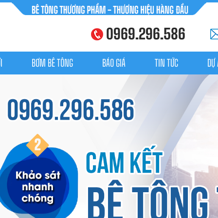
0969.296.586
I
BƠM BÊ TÔNG
BÁO GIÁ
TIN TỨC
DỰ