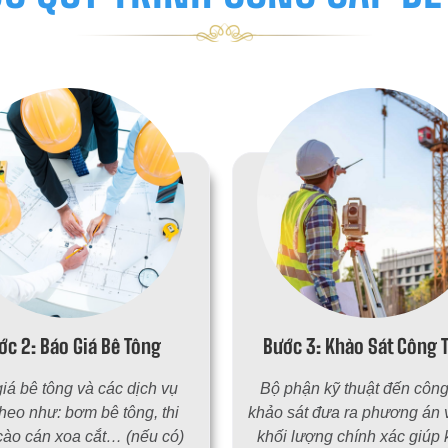
ớc 2: Báo Giá Bê Tông
Bước 3: Khảo Sát Công T
iá bê tông và các dịch vụ
Bộ phận kỹ thuật đến công 
heo như: bơm bê tông, thi
khảo sát đưa ra phương án 
cào cán xoa cắt… (nếu có)
khối lượng chính xác giúp