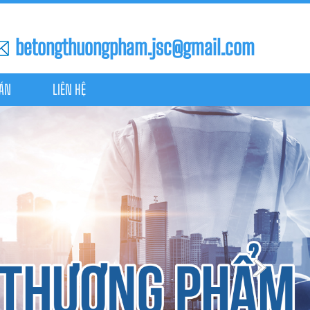
betongthuongpham.jsc@gmail.com
 ÁN
LIÊN HỆ